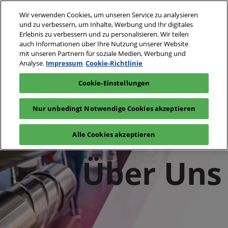
Weiter
S
Wir verwenden Cookies, um unseren Service zu analysieren
zum
ö
und zu verbessern, um Inhalte, Werbung und Ihr digitales
Inhalt
9 - 11 März 2027
Erlebnis zu verbessern und zu personalisieren. Wir teilen
Interesse
Ausstelleranfrage
auch Informationen über Ihre Nutzung unserer Website
München,
anmelden
Deutschland
mit unseren Partnern für soziale Medien, Werbung und
Über
Analyse.
Impressum
Cookie-Richtlinie
Cookie-Einstellungen
Uns
Nur unbedingt Notwendige Cookies akzeptieren
Alle Cookies akzeptieren
Über Uns